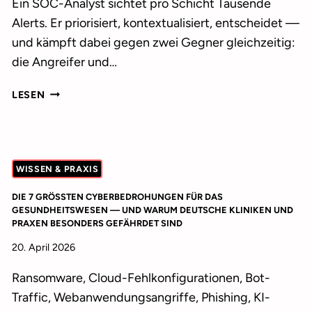
Ein SOC-Analyst sichtet pro Schicht Tausende
Alerts. Er priorisiert, kontextualisiert, entscheidet —
und kämpft dabei gegen zwei Gegner gleichzeitig:
die Angreifer und…
XIEM
LESEN
AI
ANALYST:
WIE
KI
WISSEN & PRAXIS
UNSERE
SOC-
DIE 7 GRÖSSTEN CYBERBEDROHUNGEN FÜR DAS G
ARBEIT
ESUNDHEITSWESEN — UND WARUM DEUTSCHE KLINIKEN UND P
VERÄNDERT
RAXEN BESONDERS GEFÄHRDET SIND
—
20. April 2026
UND
WARUM
Ransomware, Cloud-Fehlkonfigurationen, Bot-
DER
Traffic, Webanwendungsangriffe, Phishing, KI-
MENSCH