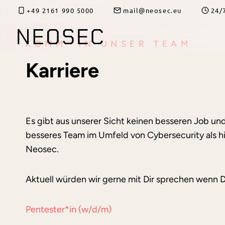
Zum
+49 2161 990 5000
mail@neosec.eu
24/
Inhalt
springen
KOMM` IN UNSER TEAM
Karriere
Es gibt aus unserer Sicht keinen besseren Job und
besseres Team im Umfeld von Cybersecurity als hi
Neosec.
Aktuell würden wir gerne mit Dir sprechen wenn 
Pentester*in (w/d/m)