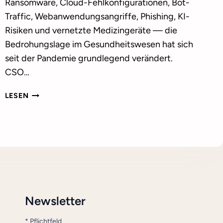
Ransomware, Cloud-Fehlkonfigurationen, Bot-
Traffic, Webanwendungsangriffe, Phishing, KI-
Risiken und vernetzte Medizingeräte — die
Bedrohungslage im Gesundheitswesen hat sich
seit der Pandemie grundlegend verändert.
CSO…
DIE
LESEN
7
GRÖSSTEN C
YBERBEDROHUNGEN F
ÜR D
AS G
ESUNDHEITSWESEN —
U
ND W
ARUM D
Newsletter
EUTSCHE K
LINIKEN U
*
Pflichtfeld