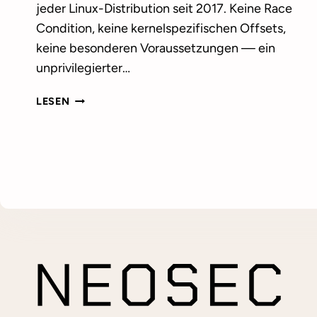
jeder Linux-Distribution seit 2017. Keine Race
Condition, keine kernelspezifischen Offsets,
keine besonderen Voraussetzungen — ein
unprivilegierter…
NOTWENDIGKEIT
LESEN
DER
ÜBERWACHUNG:
COPY
FAIL
RÄUMT
JEDEN
ZWEIFEL
AUS