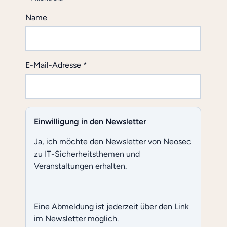
ND P
Name
RAXEN B
ESONDERS G
EFÄHRDET S
IND
E-Mail-Adresse
*
Einwilligung in den Newsletter
Ja, ich möchte den Newsletter von Neosec
zu IT-Sicherheitsthemen und
Veranstaltungen erhalten.
Eine Abmeldung ist jederzeit über den Link
im Newsletter möglich.