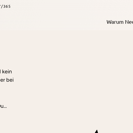
7/365
Warum Ne
 kein
er bei
Du…