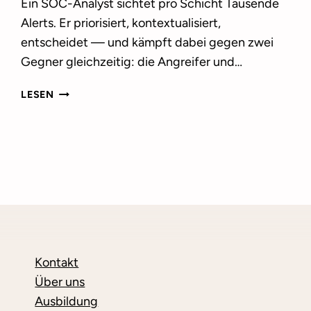
Ein SOC-Analyst sichtet pro Schicht Tausende
Alerts. Er priorisiert, kontextualisiert,
entscheidet — und kämpft dabei gegen zwei
Gegner gleichzeitig: die Angreifer und…
XIEM
LESEN
AI
ANALYST:
WIE
KI
UNSERE
SOC-
ARBEIT
VERÄNDERT
—
UND
Kontakt
WARUM
Über uns
DER
MENSCH
Ausbildung