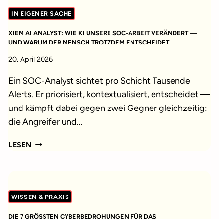
FAIL
IN EIGENER SACHE
RÄUMT
JEDEN
XIEM AI ANALYST: WIE KI UNSERE SOC-ARBEIT VERÄNDERT —
ZWEIFEL
UND WARUM DER MENSCH TROTZDEM ENTSCHEIDET
AUS
20. April 2026
Ein SOC-Analyst sichtet pro Schicht Tausende
Alerts. Er priorisiert, kontextualisiert, entscheidet —
und kämpft dabei gegen zwei Gegner gleichzeitig:
die Angreifer und…
XIEM
LESEN
AI
ANALYST:
WIE
KI
WISSEN & PRAXIS
UNSERE
SOC-
DIE 7 GRÖSSTEN CYBERBEDROHUNGEN FÜR DAS G