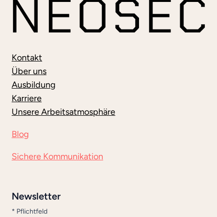
ND W
ARUM D
EUTSCHE K
LINIKEN U
ND P
RAXEN B
Kontakt
ESONDERS G
Über uns
EFÄHRDET S
Ausbildung
IND
Karriere
Unsere Arbeitsatmosphäre
Blog
Sichere Kommunikation
Newsletter
*
Pflichtfeld