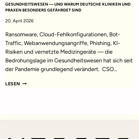
ARBEIT
ESUNDHEITSWESEN — UND WARUM DEUTSCHE KLINIKEN UND P
VERÄNDERT
RAXEN BESONDERS GEFÄHRDET SIND
—
20. April 2026
UND
WARUM
Ransomware, Cloud-Fehlkonfigurationen, Bot-
DER
Traffic, Webanwendungsangriffe, Phishing, KI-
MENSCH
Risiken und vernetzte Medizingeräte — die
TROTZDEM
ENTSCHEIDET
Bedrohungslage im Gesundheitswesen hat sich seit
der Pandemie grundlegend verändert. CSO…
DIE
LESEN
7
GRÖSSTEN C
YBERBEDROHUNGEN F
ÜR D
AS G
ESUNDHEITSWESEN —
U